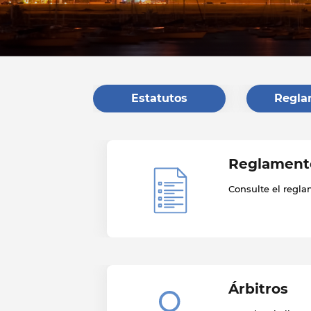
Estatutos
Regla
Reglamento
Consulte el regla
Árbitros