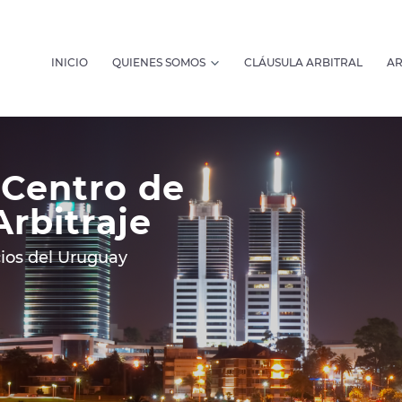
INICIO
QUIENES SOMOS
CLÁUSULA ARBITRAL
AR
 Centro de
Arbitraje
ios del Uruguay