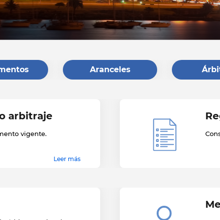
mentos
Aranceles
Árbi
 arbitraje
Re
mento vigente.
Cons
Leer más
Me